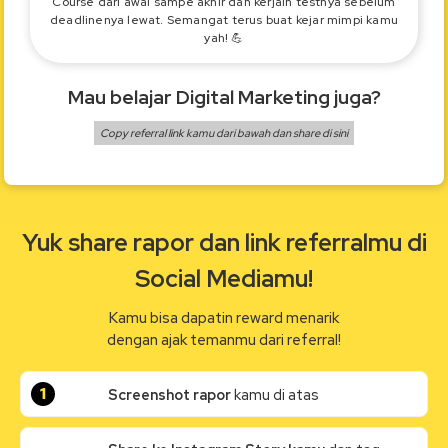
Course dari awal sampe akhir dan kerjain testnya sebelum
deadlinenya lewat. Semangat terus buat kejar mimpi kamu
yah! 💪
Mau belajar
Digital Marketing
juga?
Copy referral link kamu dari bawah dan share di sini
Yuk share rapor dan link referralmu di
Social Mediamu!
Kamu bisa dapatin reward menarik
dengan ajak temanmu dari referral!
1
Screenshot rapor
kamu di atas